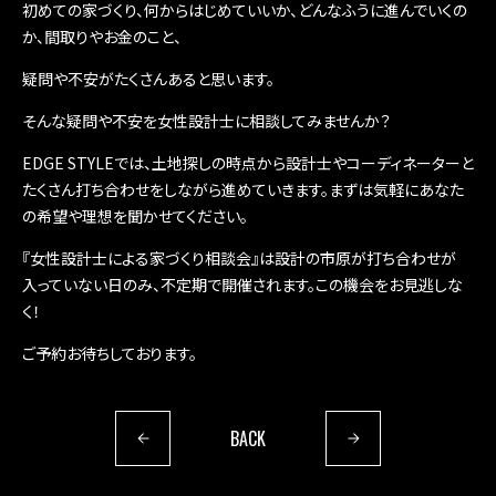
初めての家づくり、何からはじめていいか、どんなふうに進んでいくの
か、間取りやお金のこと、
疑問や不安がたくさんあると思います。
CONCEPT
COMPANY
そんな疑問や不安を女性設計士に相談してみませんか？
EDGE STYLEの想い
会社概要
EDGE STYLEでは、土地探しの時点から設計士やコーディネーターと
たくさん打ち合わせをしながら進めていきます。まずは気軽にあなた
の希望や理想を聞かせてください。
『女性設計士による家づくり相談会』は設計の市原が打ち合わせが
入っていない日のみ、不定期で開催されます。この機会をお見逃しな
RECRUIT
く！
採用情報
ご予約お待ちしております。
BACK