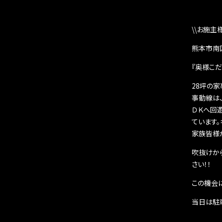
\\お施主
熊本市南
『奥様こ
28坪の
事動線は
ＤＫへ回
ています。
家族皆様
吹抜けか
さい！！
この機会
当日は駐