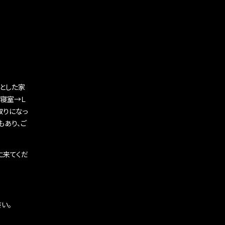
とした家
寝室→Ｌ
取りになっ
もあり、ご
に来てくだ
い。