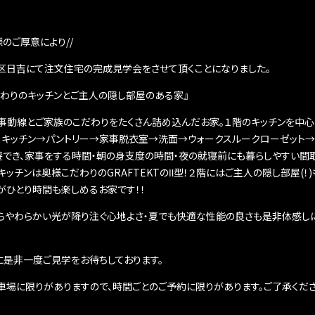
様のご厚意により//
区日吉にて注文住宅の完成見学会をさせて頂くことになりました。
だわりのキッチンとご主人の隠し部屋のある家』
家事動線とご家族のこだわりをたくさん詰め込んだお家。１階のキッチンを中心
、キッチン→パントリー→家事脱衣室→洗面→ウォークスルークローゼット→
遊でき、家事をする時間・朝の身支度の時間・夜の就寝前にも暮らしやすい間
キッチンは奥様こだわりのGRAFTEKTのⅡ型！２階にはご主人の隠し部屋(！)
がひとり時間も楽しめるお家です！！
らやわらかい光が降り注ぐ心地よさ・夏でも快適な性能の良さも是非体感し
に是非一度ご見学をお待ちしております。
車場に限りがありますので、時間ごとのご予約に限りがあります。ご了承くださ