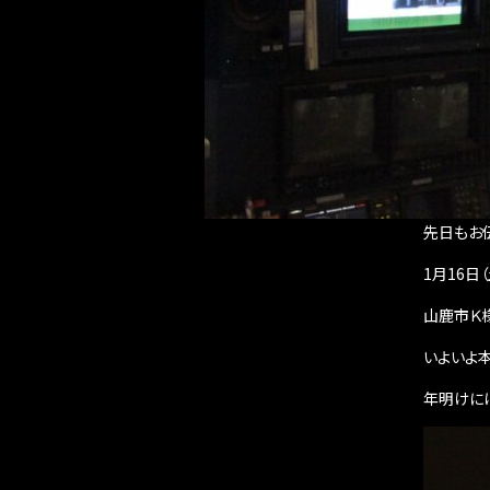
先日もお
1月16日
山鹿市Ｋ
いよいよ
年明けに