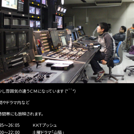
し雰囲気の違うＣＭになっています（*＾＾*）
間やドラマ内など
時間帯にも放映されます。
5：35～26：05 ＫＫＴプッシュ
1：00～22：00 土曜ドラマ「山猫」